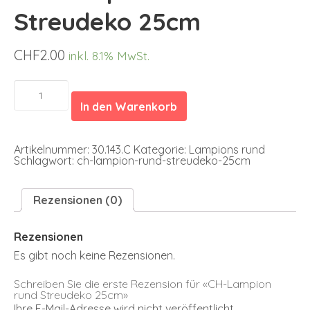
Streudeko 25cm
CHF
2.00
inkl. 8.1% MwSt.
CH-
Lampion
In den Warenkorb
rund
Streudeko
25cm
Menge
Artikelnummer:
30.143.C
Kategorie:
Lampions rund
Schlagwort:
ch-lampion-rund-streudeko-25cm
Rezensionen (0)
Rezensionen
Es gibt noch keine Rezensionen.
Schreiben Sie die erste Rezension für «CH-Lampion
rund Streudeko 25cm»
Ihre E-Mail-Adresse wird nicht veröffentlicht.