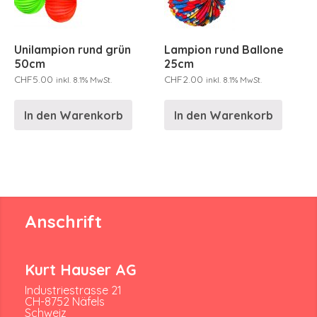
Unilampion rund grün
Lampion rund Ballone
50cm
25cm
CHF
5.00
CHF
2.00
inkl. 8.1% MwSt.
inkl. 8.1% MwSt.
In den Warenkorb
In den Warenkorb
Anschrift
Kurt Hauser AG
Industriestrasse 21
CH-8752 Näfels
Schweiz