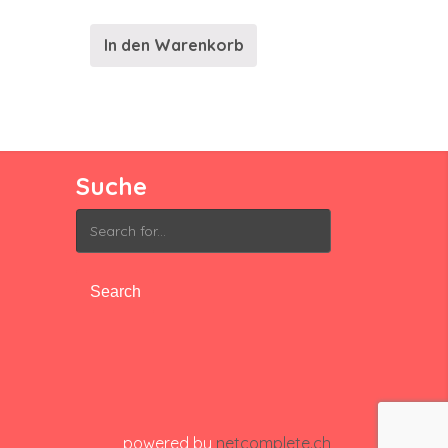
In den Warenkorb
Suche
Search
for:
powered by
netcomplete.ch