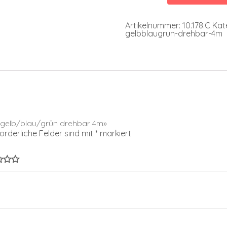
4m
Menge
Artikelnummer:
10.178.C
Kat
gelbblaugrun-drehbar-4m
de gelb/blau/grün drehbar 4m»
forderliche Felder sind mit
*
markiert