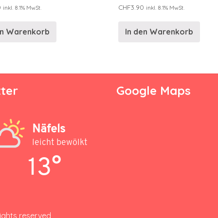
0
CHF
3.90
inkl. 8.1% MwSt.
inkl. 8.1% MwSt.
en Warenkorb
In den Warenkorb
ter
Google Maps
Näfels
leicht bewölkt
13°
rights reserved