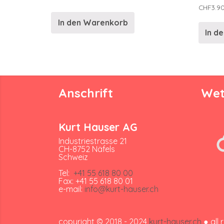
CHF
3.9
In den Warenkorb
In d
Anschrift
Wet
Kurt Hauser AG
Industriestrasse 21
CH-8752 Näfels
Schweiz
Tel:
+41 55 618 80 00
Fax: +41 55 618 80 01
e-mail:
info@kurt-hauser.ch
copyright © 2018 - 2024
kurt-hauser.ch
● all 