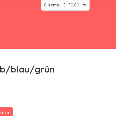
0 items -
CHF
0.00
lb/blau/grün
nkorb