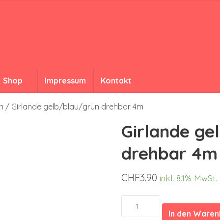
Shop
Impressum
Kontakt
n
/ Girlande gelb/blau/grün drehbar 4m
Girlande ge
drehbar 4m
CHF
3.90
inkl. 8.1% MwSt.
Girlande
gelb/blau/grün
In den Ware
drehbar