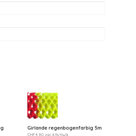
ig
Girlande regenbogenfarbig 5m
CHF
4.90
inkl. 8.1% MwSt.