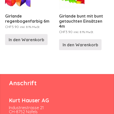
Girlande
Girlande bunt mit bunt
regenbogenfarbig 6m
getauchten Einsätzen
4m
CHF
5.90
inkl. 8.1% MwSt.
CHF
3.90
inkl. 8.1% MwSt.
In den Warenkorb
In den Warenkorb
Anschrift
Kurt Hauser AG
Industriestrasse 21
CH-8752 Näfels