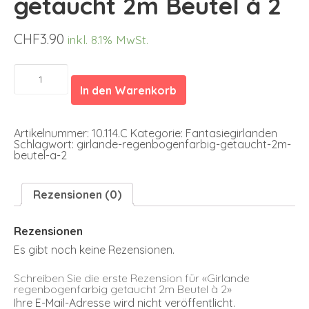
getaucht 2m Beutel à 2
CHF
3.90
inkl. 8.1% MwSt.
Girlande
regenbogenfarbig
In den Warenkorb
getaucht
2m
Beutel
à
Artikelnummer:
10.114.C
Kategorie:
Fantasiegirlanden
2
Schlagwort:
girlande-regenbogenfarbig-getaucht-2m-
Menge
beutel-a-2
Rezensionen (0)
Rezensionen
Es gibt noch keine Rezensionen.
Schreiben Sie die erste Rezension für «Girlande
regenbogenfarbig getaucht 2m Beutel à 2»
Ihre E-Mail-Adresse wird nicht veröffentlicht.