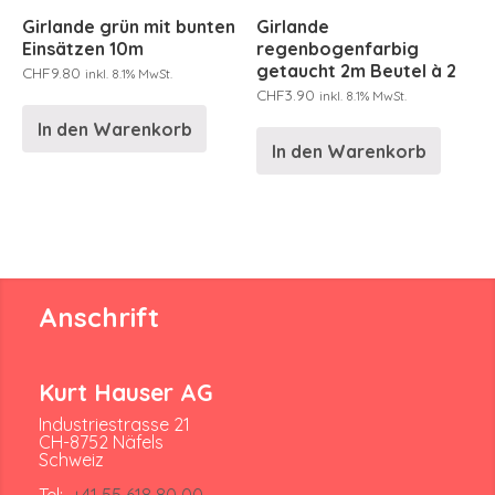
Girlande grün mit bunten
Girlande
Einsätzen 10m
regenbogenfarbig
getaucht 2m Beutel à 2
CHF
9.80
inkl. 8.1% MwSt.
CHF
3.90
inkl. 8.1% MwSt.
In den Warenkorb
In den Warenkorb
Anschrift
Kurt Hauser AG
Industriestrasse 21
CH-8752 Näfels
Schweiz
Tel:
+41 55 618 80 00