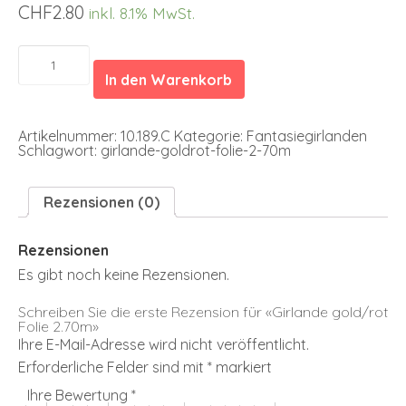
CHF
2.80
inkl. 8.1% MwSt.
Girlande
gold/rot
In den Warenkorb
Folie
2.70m
Menge
Artikelnummer:
10.189.C
Kategorie:
Fantasiegirlanden
Schlagwort:
girlande-goldrot-folie-2-70m
Rezensionen (0)
Rezensionen
Es gibt noch keine Rezensionen.
Schreiben Sie die erste Rezension für «Girlande gold/rot
Folie 2.70m»
Ihre E-Mail-Adresse wird nicht veröffentlicht.
Erforderliche Felder sind mit
*
markiert
Ihre Bewertung
*