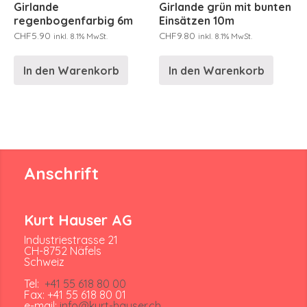
Girlande
Girlande grün mit bunten
regenbogenfarbig 6m
Einsätzen 10m
CHF
5.90
CHF
9.80
inkl. 8.1% MwSt.
inkl. 8.1% MwSt.
In den Warenkorb
In den Warenkorb
Anschrift
Kurt Hauser AG
Industriestrasse 21
CH-8752 Näfels
Schweiz
Tel:
+41 55 618 80 00
Fax: +41 55 618 80 01
e-mail:
info@kurt-hauser.ch