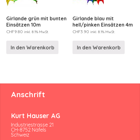
Girlande grün mit bunten
Girlande blau mit
Einsätzen 10m
hell/pinken Einsätzen 4m
CHF
9.80
CHF
3.90
inkl. 8.1% MwSt.
inkl. 8.1% MwSt.
In den Warenkorb
In den Warenkorb
Anschrift
Kurt Hauser AG
Industriestrasse 21
CH-8752 Näfels
Schweiz