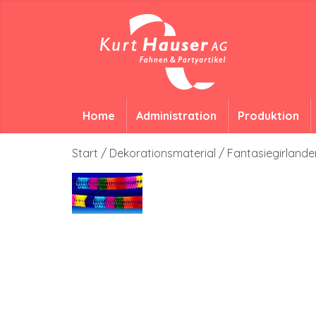
Home
Administration
Produktion
Start
/
Dekorationsmaterial
/
Fantasiegirlande