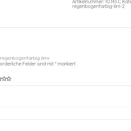
Artikelnummer:
10.143.C
Kat
regenbogenfarbig-6m-2
de regenbogenfarbig 6m»
forderliche Felder sind mit
*
markiert