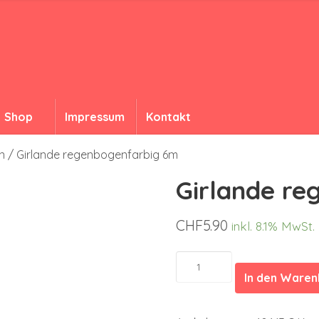
Shop
Impressum
Kontakt
n
/ Girlande regenbogenfarbig 6m
Girlande r
CHF
5.90
inkl. 8.1% MwSt.
Girlande
regenbogenfarbig
In den Ware
6m
Menge