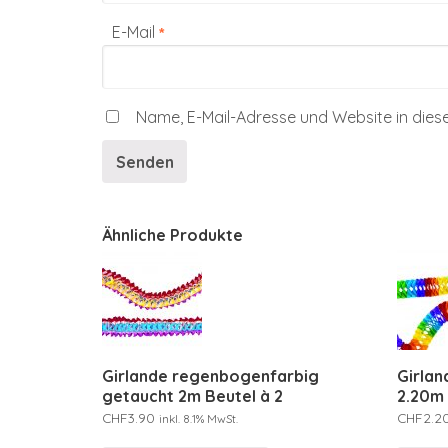
E-Mail
*
Name, E-Mail-Adresse und Website in die
Ähnliche Produkte
Girlande regenbogenfarbig
Girla
getaucht 2m Beutel à 2
2.20m
CHF
3.90
CHF
2.2
inkl. 8.1% MwSt.