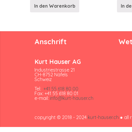
In den Warenkorb
In d
Anschrift
Wet
Kurt Hauser AG
Industriestrasse 21
CH-8752 Näfels
Schweiz
Tel:
+41 55 618 80 00
Fax: +41 55 618 80 01
e-mail:
info@kurt-hauser.ch
copyright © 2018 - 2024
kurt-hauser.ch
● all 