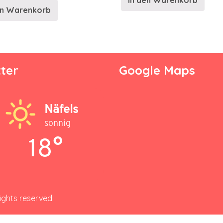
In den Warenkorb
en Warenkorb
ter
Google Maps
Näfels
sonnig
18°
rights reserved