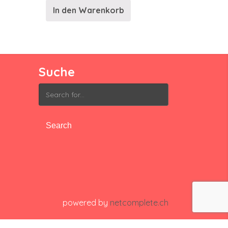
In den Warenkorb
Suche
Search
for:
powered by
netcomplete.ch