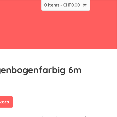
0 items -
CHF
0.00
egenbogenfarbig 6m
nkorb