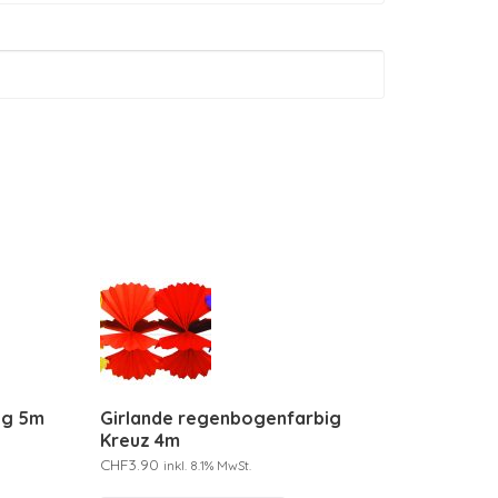
ig 5m
Girlande regenbogenfarbig
Kreuz 4m
CHF
3.90
inkl. 8.1% MwSt.