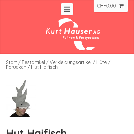
CHF
0.00
Start
/
Festartikel
/
Verkleidungsartikel
/
Hüte /
Perücken
/ Hut Haifisch
Hut Haifisch