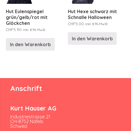
Hut Eulenspiegel
Hut Hexe schwarz mit
grün/gelb/rot mit
Schnalle Halloween
Glöckchen
CHF
5.00
inkl. 8.1% MwSt.
CHF
5.90
inkl. 8.1% MwSt.
In den Warenkorb
In den Warenkorb
Anschrift
Kurt Hauser AG
Industriestrasse 21
CH-8752 Näfels
Schweiz