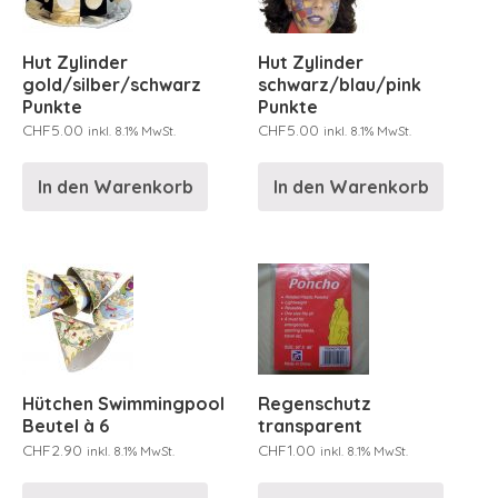
Hut Zylinder
Hut Zylinder
gold/silber/schwarz
schwarz/blau/pink
Punkte
Punkte
CHF
5.00
CHF
5.00
inkl. 8.1% MwSt.
inkl. 8.1% MwSt.
In den Warenkorb
In den Warenkorb
Hütchen Swimmingpool
Regenschutz
Beutel à 6
transparent
CHF
2.90
CHF
1.00
inkl. 8.1% MwSt.
inkl. 8.1% MwSt.