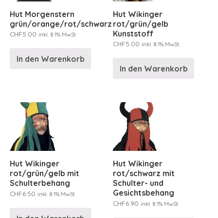
Hut Morgenstern
Hut Wikinger
grün/orange/rot/schwarz
rot/grün/gelb
Kunststoff
CHF
5.00
inkl. 8.1% MwSt.
CHF
5.00
inkl. 8.1% MwSt.
In den Warenkorb
In den Warenkorb
Hut Wikinger
Hut Wikinger
rot/grün/gelb mit
rot/schwarz mit
Schulterbehang
Schulter- und
Gesichtsbehang
CHF
6.50
inkl. 8.1% MwSt.
CHF
6.90
inkl. 8.1% MwSt.