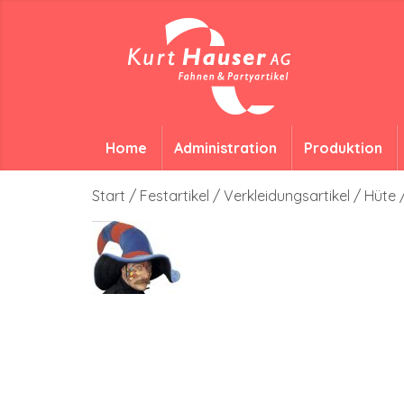
Home
Administration
Produktion
Start
/
Festartikel
/
Verkleidungsartikel
/
Hüte 