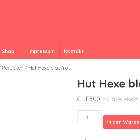
Shop
Impressum
Kontakt
/ Perücken
/ Hut Hexe blau/rot
Hut Hexe bl
CHF
5.00
inkl. 8.1% MwSt.
Hut
Hexe
In den Ware
blau/rot
Menge