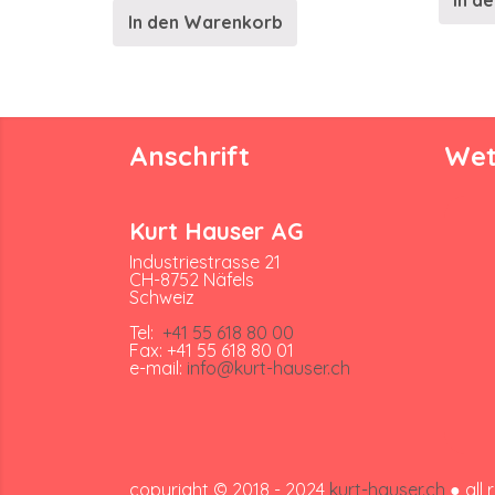
In d
In den Warenkorb
Anschrift
Wet
Kurt Hauser AG
Industriestrasse 21
CH-8752 Näfels
Schweiz
Tel:
+41 55 618 80 00
Fax: +41 55 618 80 01
e-mail:
info@kurt-hauser.ch
copyright © 2018 - 2024
kurt-hauser.ch
● all 