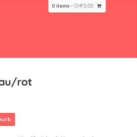
0 items -
CHF
0.00
au/rot
nkorb