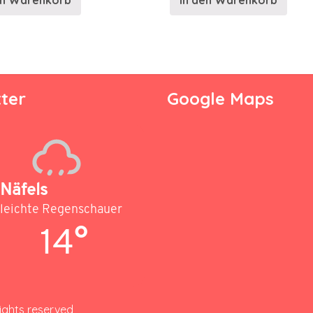
en Warenkorb
In den Warenkorb
ter
Google Maps
Näfels
leichte Regenschauer
14°
rights reserved