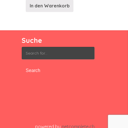
In den Warenkorb
Suche
Search
for:
powered by
netcomplete.ch