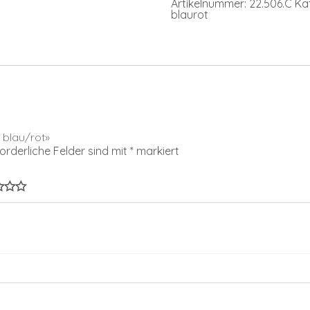
Artikelnummer:
22.506.C
Ka
blaurot
 blau/rot»
forderliche Felder sind mit
*
markiert