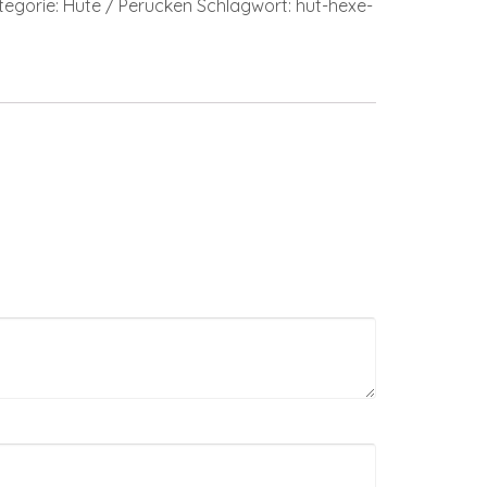
tegorie:
Hüte / Perücken
Schlagwort:
hut-hexe-