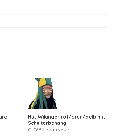
Karo
Hut Wikinger rot/grün/gelb mit
Schulterbehang
CHF
6.50
inkl. 8.1% MwSt.