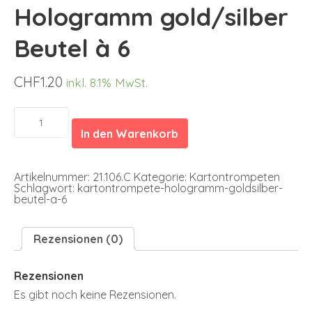
Hologramm gold/silber
Beutel à 6
CHF
1.20
inkl. 8.1% MwSt.
Kartontrompete
Hologramm
In den Warenkorb
gold/silber
Beutel
à
6
Artikelnummer:
21.106.C
Kategorie:
Kartontrompeten
Menge
Schlagwort:
kartontrompete-hologramm-goldsilber-
beutel-a-6
Rezensionen (0)
Rezensionen
Es gibt noch keine Rezensionen.