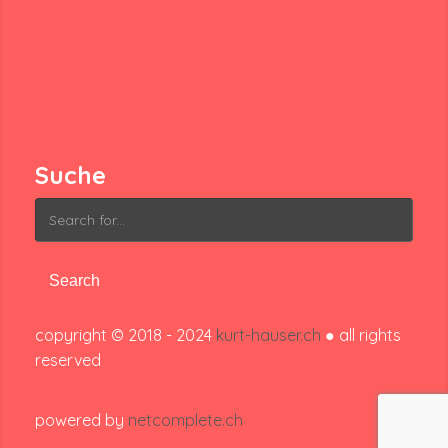
Suche
Search
for:
copyright © 2018 - 2024
kurt-hauser.ch
● all rights
reserved
powered by
netcomplete.ch