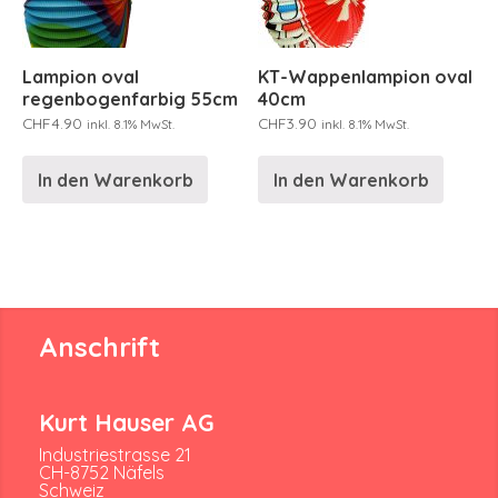
Lampion oval
KT-Wappenlampion oval
regenbogenfarbig 55cm
40cm
CHF
4.90
CHF
3.90
inkl. 8.1% MwSt.
inkl. 8.1% MwSt.
In den Warenkorb
In den Warenkorb
Anschrift
Kurt Hauser AG
Industriestrasse 21
CH-8752 Näfels
Schweiz