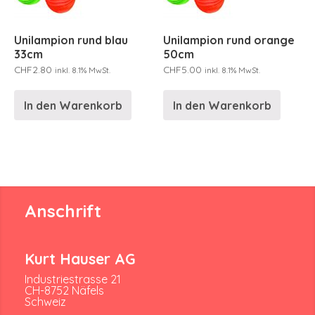
Unilampion rund blau
Unilampion rund orange
33cm
50cm
CHF
2.80
CHF
5.00
inkl. 8.1% MwSt.
inkl. 8.1% MwSt.
In den Warenkorb
In den Warenkorb
Anschrift
Kurt Hauser AG
Industriestrasse 21
CH-8752 Näfels
Schweiz