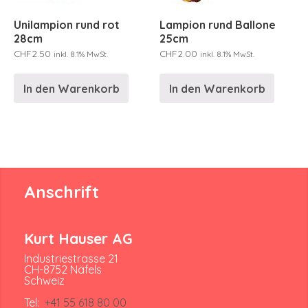
Unilampion rund rot
Lampion rund Ballone
28cm
25cm
CHF
2.50
CHF
2.00
inkl. 8.1% MwSt.
inkl. 8.1% MwSt.
In den Warenkorb
In den Warenkorb
Anschrift
Kurt Hauser AG
Industriestrasse 21
CH-8752 Näfels
Schweiz
Tel:
+41 55 618 80 00