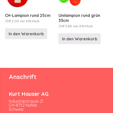
CH-Lampion rund 25cm
Unilampion rund grün
33cm
CHF
2.00
inkl. 8.1% MwSt.
CHF
2.80
inkl. 8.1% MwSt.
In den Warenkorb
In den Warenkorb
Anschrift
Kurt Hauser AG
Industriestrasse 21
CH-8752 Näfels
Schweiz