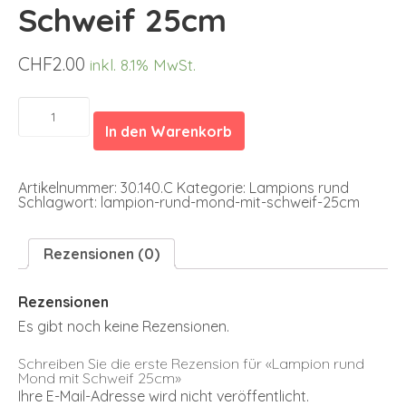
Schweif 25cm
CHF
2.00
inkl. 8.1% MwSt.
Lampion
rund
In den Warenkorb
Mond
mit
Schweif
25cm
Artikelnummer:
30.140.C
Kategorie:
Lampions rund
Menge
Schlagwort:
lampion-rund-mond-mit-schweif-25cm
Rezensionen (0)
Rezensionen
Es gibt noch keine Rezensionen.
Schreiben Sie die erste Rezension für «Lampion rund
Mond mit Schweif 25cm»
Ihre E-Mail-Adresse wird nicht veröffentlicht.