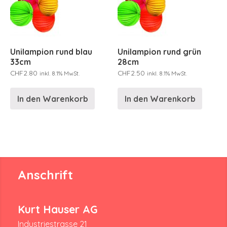
Unilampion rund blau
Unilampion rund grün
33cm
28cm
CHF
2.80
CHF
2.50
inkl. 8.1% MwSt.
inkl. 8.1% MwSt.
In den Warenkorb
In den Warenkorb
Anschrift
Kurt Hauser AG
Industriestrasse 21