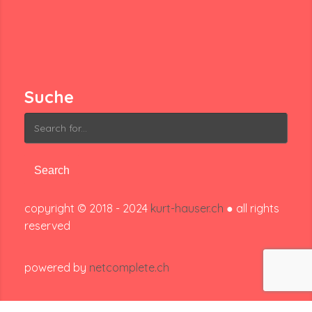
Suche
Search
for:
copyright © 2018 - 2024
kurt-hauser.ch
● all rights
reserved
powered by
netcomplete.ch