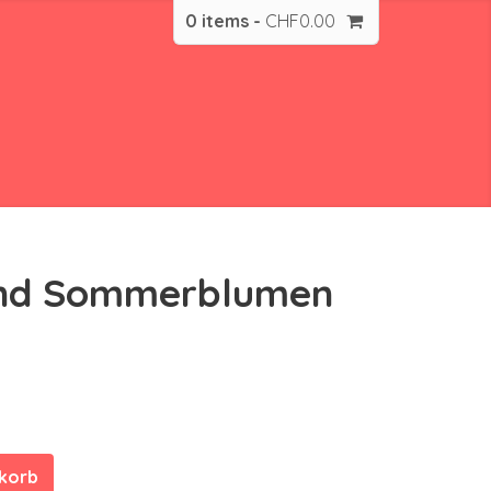
0 items -
CHF
0.00
und Sommerblumen
nkorb