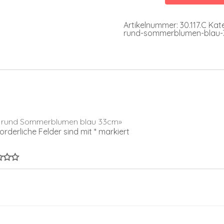
blau
33cm
Menge
Artikelnummer:
30.117.C
Kat
rund-sommerblumen-blau
ion rund Sommerblumen blau 33cm»
forderliche Felder sind mit
*
markiert