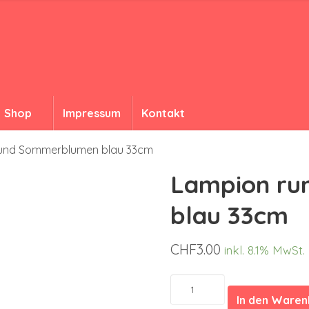
Shop
Impressum
Kontakt
und Sommerblumen blau 33cm
Lampion r
blau 33cm
CHF
3.00
inkl. 8.1% MwSt.
Lampion
rund
In den Ware
Sommerblumen