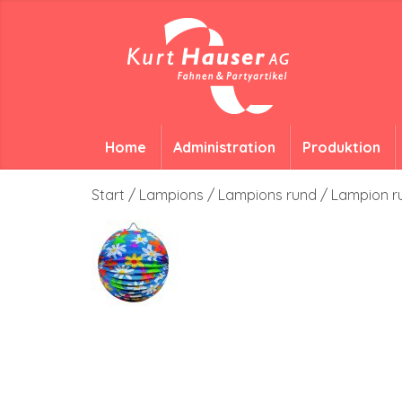
Home
Administration
Produktion
Start
/
Lampions
/
Lampions rund
/ Lampion r