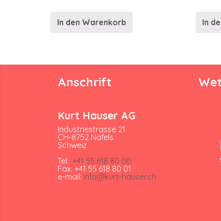
In den Warenkorb
In d
Anschrift
Wet
Kurt Hauser AG
Industriestrasse 21
CH-8752 Näfels
Schweiz
Tel:
+41 55 618 80 00
Fax: +41 55 618 80 01
e-mail:
info@kurt-hauser.ch