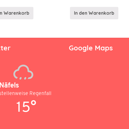
en Warenkorb
In den Warenkorb
ter
Google Maps
Näfels
stellenweise Regenfall
15°