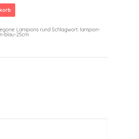
nkorb
egorie:
Lampions rund
Schlagwort:
lampion-
n-blau-25cm