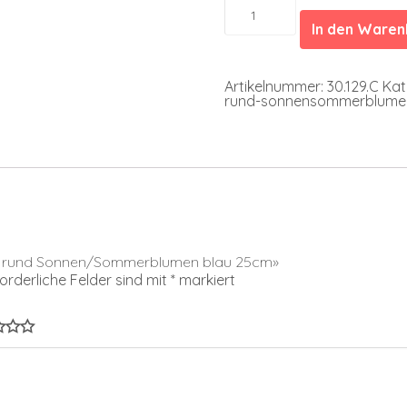
Lampion
rund
In den Ware
Sonnen/Sommerblumen
blau
25cm
Menge
Artikelnummer:
30.129.C
Kat
rund-sonnensommerblume
ion rund Sonnen/Sommerblumen blau 25cm»
forderliche Felder sind mit
*
markiert