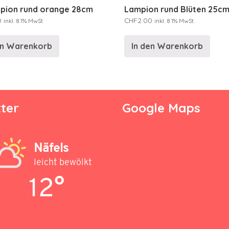
mpion rund orange 28cm
Lampion rund Blüten 25c
0
CHF
2.00
inkl. 8.1% MwSt.
inkl. 8.1% MwSt.
en Warenkorb
In den Warenkorb
ter
Google Maps
Näfels
leicht bewölkt
12°