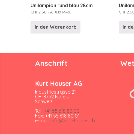
Unilampion rund blau 28cm
Unila
CHF
2.50
CHF
2.5
inkl. 8.1% MwSt.
In den Warenkorb
In d
Anschrift
Wet
Kurt Hauser AG
Industriestrasse 21
CH-8752 Näfels
Schweiz
Tel:
+41 55 618 80 00
Fax: +41 55 618 80 01
e-mail:
info@kurt-hauser.ch