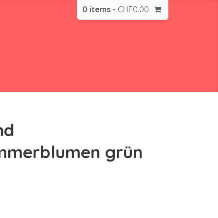
0 items -
CHF
0.00
nd
mmerblumen grün