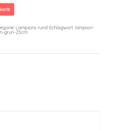
nkorb
egorie:
Lampions rund
Schlagwort:
lampion-
n-grun-25cm