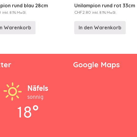
pion rund blau 28cm
Unilampion rund rot 33cm
0
CHF
2.80
inkl. 8.1% MwSt.
inkl. 8.1% MwSt.
en Warenkorb
In den Warenkorb
ter
Google Maps
Näfels
sonnig
18°