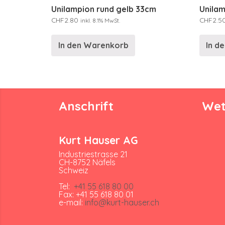
Unilampion rund gelb 33cm
Unilam
CHF
2.80
CHF
2.5
inkl. 8.1% MwSt.
In den Warenkorb
In d
Anschrift
Wet
Kurt Hauser AG
Industriestrasse 21
CH-8752 Näfels
Schweiz
Tel:
+41 55 618 80 00
Fax: +41 55 618 80 01
e-mail:
info@kurt-hauser.ch