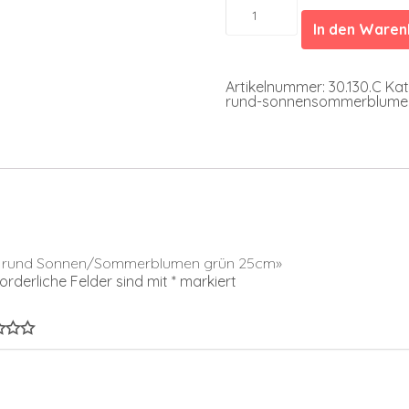
Lampion
rund
In den Ware
Sonnen/Sommerblumen
grün
25cm
Menge
Artikelnummer:
30.130.C
Kat
rund-sonnensommerblume
ion rund Sonnen/Sommerblumen grün 25cm»
forderliche Felder sind mit
*
markiert