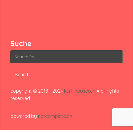
Suche
Search
for:
copyright © 2018 - 2024
kurt-hauser.ch
● all rights
reserved
powered by
netcomplete.ch