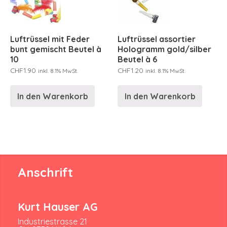
Luftrüssel mit Feder
Luftrüssel assortier
bunt gemischt Beutel à
Hologramm gold/silber
10
Beutel à 6
CHF
1.90
CHF
1.20
inkl. 8.1% MwSt.
inkl. 8.1% MwSt.
In den Warenkorb
In den Warenkorb
Anschrift
Kurt Hauser AG
Industriestrasse 21