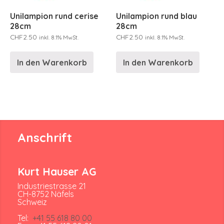
Unilampion rund cerise
Unilampion rund blau
28cm
28cm
CHF
2.50
CHF
2.50
inkl. 8.1% MwSt.
inkl. 8.1% MwSt.
In den Warenkorb
In den Warenkorb
Anschrift
Kurt Hauser AG
Industriestrasse 21
CH-8752 Näfels
Schweiz
Tel:
+41 55 618 80 00