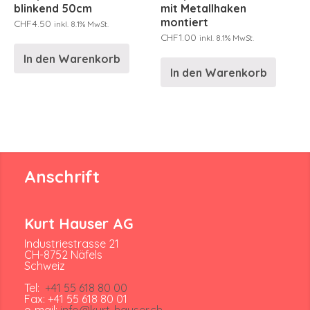
blinkend 50cm
mit Metallhaken
montiert
CHF
4.50
inkl. 8.1% MwSt.
CHF
1.00
inkl. 8.1% MwSt.
In den Warenkorb
In den Warenkorb
Anschrift
Kurt Hauser AG
Industriestrasse 21
CH-8752 Näfels
Schweiz
Tel:
+41 55 618 80 00
Fax: +41 55 618 80 01
e-mail:
info@kurt-hauser.ch