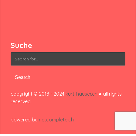
Suche
Search
for:
copyright © 2018 - 2024
kurt-hauser.ch
● all rights
reserved
powered by
netcomplete.ch