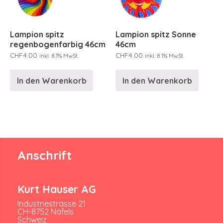
Lampion spitz
Lampion spitz Sonne
regenbogenfarbig 46cm
46cm
CHF
4.00
CHF
4.00
inkl. 8.1% MwSt.
inkl. 8.1% MwSt.
In den Warenkorb
In den Warenkorb
Anschrift
Kurt Hauser AG
Industriestrasse 21
CH-8752 Näfels
Schweiz