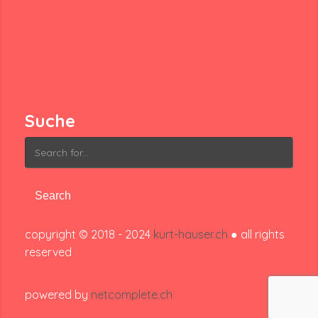
Suche
Search
for:
copyright © 2018 - 2024
kurt-hauser.ch
● all rights
reserved
powered by
netcomplete.ch