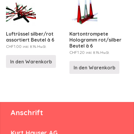
Luftrüssel silber/rot
Kartontrompete
assortiert Beutel à 6
Hologramm rot/silber
Beutel à 6
CHF
1.00
inkl. 8.1% MwSt.
CHF
1.20
inkl. 8.1% MwSt.
In den Warenkorb
In den Warenkorb
Anschrift
Kurt Hauser AG