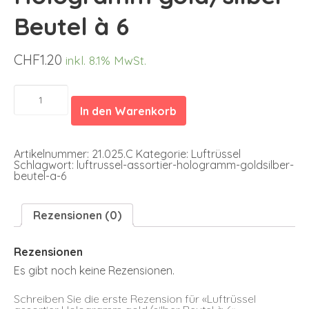
Beutel à 6
CHF
1.20
inkl. 8.1% MwSt.
Luftrüssel
assortier
In den Warenkorb
Hologramm
gold/silber
Beutel
à
Artikelnummer:
21.025.C
Kategorie:
Luftrüssel
6
Schlagwort:
luftrussel-assortier-hologramm-goldsilber-
Menge
beutel-a-6
Rezensionen (0)
Rezensionen
Es gibt noch keine Rezensionen.
Schreiben Sie die erste Rezension für «Luftrüssel