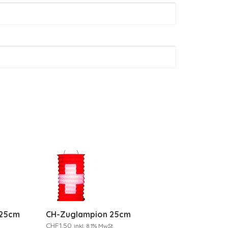
 25cm
CH-Zuglampion 25cm
CHF
1.50
inkl. 8.1% MwSt.