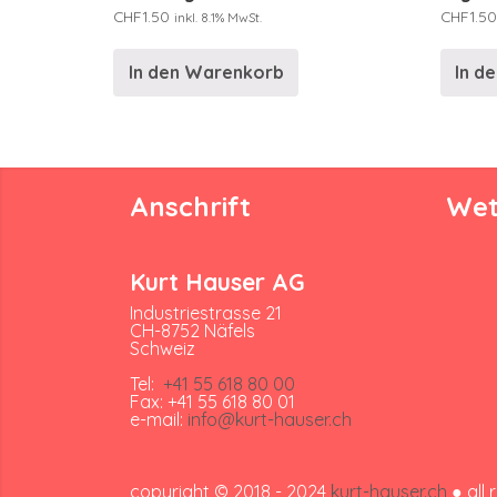
CHF
1.50
CHF
1.50
inkl. 8.1% MwSt.
In den Warenkorb
In d
Anschrift
Wet
Kurt Hauser AG
Industriestrasse 21
CH-8752 Näfels
Schweiz
Tel:
+41 55 618 80 00
Fax: +41 55 618 80 01
e-mail:
info@kurt-hauser.ch
copyright © 2018 - 2024
kurt-hauser.ch
● all 