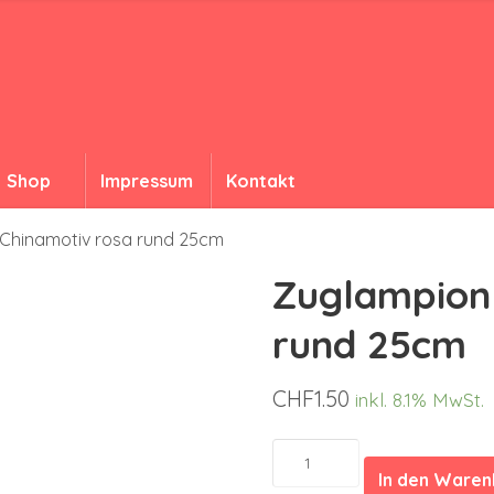
Shop
Impressum
Kontakt
Chinamotiv rosa rund 25cm
Zuglampion 
rund 25cm
CHF
1.50
inkl. 8.1% MwSt.
Zuglampion
Chinamotiv
In den Ware
rosa