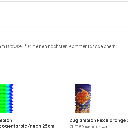
sem Browser für meinen nächsten Kommentar speichern.
mpion
Zuglampion Fisch orange
bogenfarbig/neon 25cm
CHF
1.50
inkl. 8.1% MwSt.