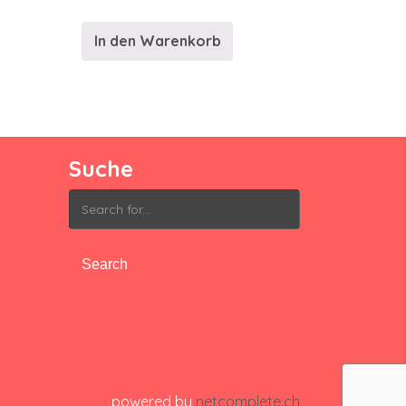
In den Warenkorb
Suche
Search
for:
powered by
netcomplete.ch