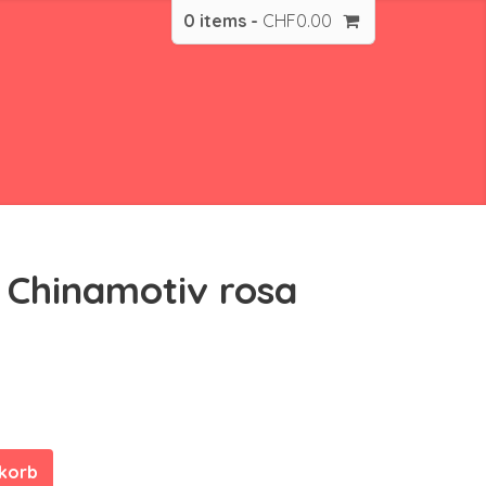
0 items -
CHF
0.00
Chinamotiv rosa
nkorb