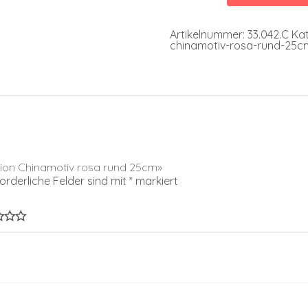
rund
25cm
Menge
Artikelnummer:
33.042.C
Kat
chinamotiv-rosa-rund-25c
pion Chinamotiv rosa rund 25cm»
forderliche Felder sind mit
*
markiert