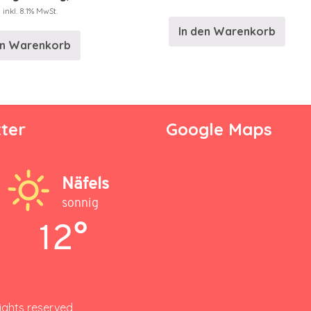
inkl. 8.1% MwSt.
In den Warenkorb
en Warenkorb
ter
Google Maps
Näfels
sonnig
12°
rights reserved