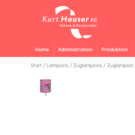
Home
Administration
Produktion
Start
/
Lampions
/
Zuglampions
/ Zuglampion 