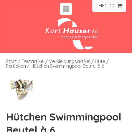
CHF
0.00
Start
/
Festartikel
/
Verkleidungsartikel
/
Hüte /
Perücken
/ Hütchen Swimmingpool Beutel à 6
Hütchen Swimmingpool
Beutel à 6