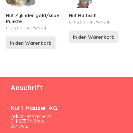
Hut Zylinder gold/silber
Hut Haifisch
Punkte
CHF
5.00
inkl. 8.1% MwSt.
CHF
5.00
inkl. 8.1% MwSt.
In den Warenkorb
In den Warenkorb
Anschrift
Kurt Hauser AG
Industriestrasse 21
CH-8752 Näfels
Schweiz