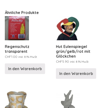
Ähnliche Produkte
Regenschutz
Hut Eulenspiegel
transparent
grün/gelb/rot mit
Glöckchen
CHF
1.00
inkl. 8.1% MwSt.
CHF
5.90
inkl. 8.1% MwSt.
In den Warenkorb
In den Warenkorb