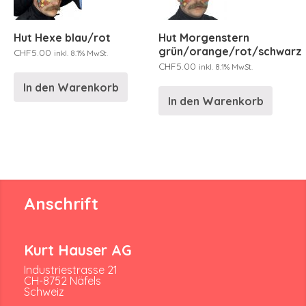
Hut Hexe blau/rot
Hut Morgenstern
grün/orange/rot/schwarz
CHF
5.00
inkl. 8.1% MwSt.
CHF
5.00
inkl. 8.1% MwSt.
In den Warenkorb
In den Warenkorb
Anschrift
Kurt Hauser AG
Industriestrasse 21
CH-8752 Näfels
Schweiz