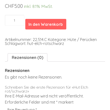
CHF
5.00
inkl. 8.1% MwSt.
Hut
Elch
In den Warenkorb
rot/schwarz
Menge
Artikelnummer:
22.514.C
Kategorie:
Hüte / Perücken
Schlagwort:
hut-elch-rotschwarz
Rezensionen (0)
Rezensionen
Es gibt noch keine Rezensionen.
Schreiben Sie die erste Rezension für «Hut Elch
rot/schwarz»
Ihre E-Mail-Adresse wird nicht veröffentlicht.
Erforderliche Felder sind mit
*
markiert
Ihre Bewertung
*