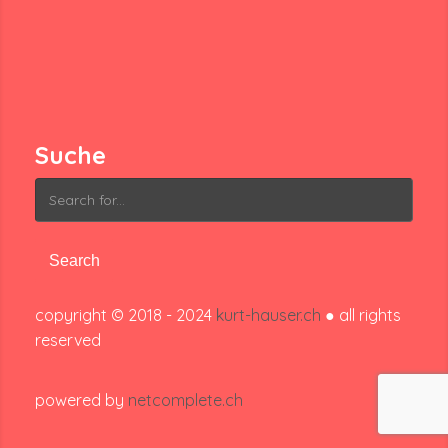
Suche
Search
for:
copyright © 2018 - 2024
kurt-hauser.ch
● all rights
reserved
powered by
netcomplete.ch