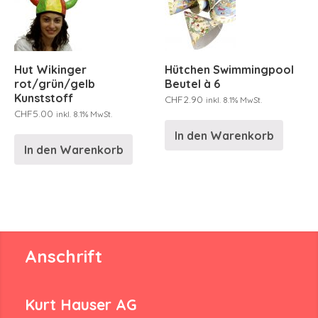
Hut Wikinger
Hütchen Swimmingpool
rot/grün/gelb
Beutel à 6
Kunststoff
CHF
2.90
inkl. 8.1% MwSt.
CHF
5.00
inkl. 8.1% MwSt.
In den Warenkorb
In den Warenkorb
Anschrift
Kurt Hauser AG