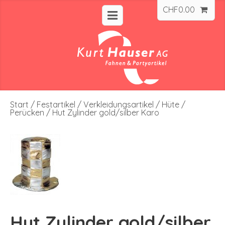
CHF
0.00
Start
/
Festartikel
/
Verkleidungsartikel
/
Hüte /
Perücken
/ Hut Zylinder gold/silber Karo
Hut Zylinder gold/silber